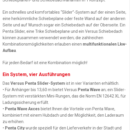
Schiebeplanen- und Schiebedachvarianten in 1 Konzept:
Ein schnelles und komfortables “Slider”-System auf der einen Seite,
eine herkömmliche Schiebeplane oder feste Wand auf der anderen
Seite und auf Wunsch sogar ein Schiebedach auf der Oberseite. Ein
Penta Slider, eine Trike Schiebeplane und ein Versus Schiebedach
können zusammen verwendet werden; die zahlreichen
Kombinationsmöglichkeiten erlauben einen
multifunktionalen Lkw-
Aufbau
.
Für jeden Bedarf ist eine Kombination möglich!
Ein System, vier Ausführungen
Das
Versus Penta Slider-System
ist in vier Varianten erhältlich.
• Für Anhänger bis 13,60 m bietet Versus
Penta Wave
an; ein Slider-
System mit verstärkten Mini-Rungen, das die Norm EN 12642 XL für
Ladungssicherung erfüllt.
•
Penta Wave Axces
bietet Ihnen die Vorteile von Penta Wave,
kombiniert mit einem Hubdach und der Möglichkeit, den Laderaum
zu erhöhen.
•
Penta City
wurde speziell für den Lieferverkehr in der Stadt und