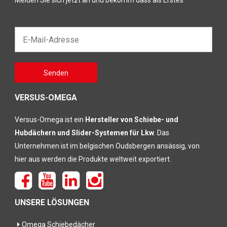
Melden Sie sich jetzt an und bekomm dass als Erstes
E-
Mail-
Adresse*
Gelieve
Senden
dit veld
leeg te
laten
VERSUS-OMEGA
Versus-Omega ist ein
Hersteller von Schiebe- und
Hubdächern und Slider-Systemen für Lkw
. Das
Unternehmen ist im belgischen Oudsbergen ansässig, von
hier aus werden die Produkte weltweit exportiert.
UNSERE LÖSUNGEN
Omega Schiebedächer