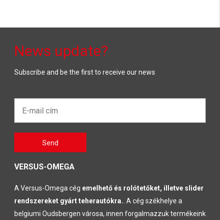
News update?
Subscribe and be the first to receive our news
E-
mail
cím*
Gelieve
Send
dit veld
leeg te
laten
VERSUS-OMEGA
A Versus-Omega cég
emelhető és rolótetőket, illetve slider
rendszereket gyárt teherautókra.
. A cég székhelye a
belgiumi Oudsbergen városa, innen forgalmazzuk termékeink