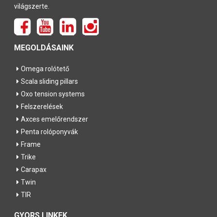
világszerte.
MEGOLDÁSAINK
Omega rolótető
Scala sliding pillars
Oxo tension systems
Felszerelések
Axces emelőrendszer
Penta rolóponyvák
Frame
Trike
Carapax
Twin
TIR
GYORS LINKEK