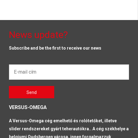
News update?
Subscribe and be the first to receive our news
E-
mail
cím*
Gelieve
Send
dit veld
leeg te
laten
VERSUS-OMEGA
A Versus-Omega cég
emelhető és rolótetőket, illetve
slider rendszereket gyárt teherautókra.
. A cég székhelye a
belgiumi Oudsbergen városa, innen forgalmazzuk