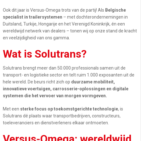
Ook dit jaar is Versus-Omega trots van de partij! Als
Belgische
specialist in trailersystemen
– met dochterondernemingen in
Duitsland, Turkije, Hongarije en het Verenigd Koninkrijk,
én een
wereldwijd netwerk van dealers
– tonen wij op onze stand de kracht
en veelzijdigheid van ons gamma.
Wat is
Solutrans
?
Solutrans
brengt meer dan 50.000 professionals samen uit de
transport- en logistieke sector en telt ruim 1.000 exposanten uit de
hele wereld. De beurs richt zich op
duurzame mobiliteit,
innovatieve voertuigen, carrosserie-oplossingen en digitale
systemen die het vervoer van morgen vormgeven.
Met een
sterke focus op toekomstgerichte technologie
, is
Solutrans
d
é plaats waar transportbedrijven, constructeurs,
toeleveranciers en dienstverleners elkaar ontmoeten.
Versus-Omega: wereldwijd