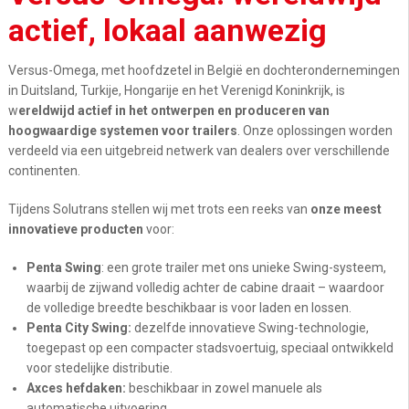
actief, lokaal aanwezig
Versus-Omega, met hoofdzetel in België en dochterondernemingen
in Duitsland, Turkije, Hongarije en het Verenigd Koninkrijk, is
w
ereldwijd actief in het ontwerpen en produceren van
hoogwaardige systemen voor trailers
. Onze oplossingen worden
verdeeld via een uitgebreid netwerk van dealers over verschillende
continenten.
Tijdens
Solutrans
stellen wij met trots een reeks van
onze meest
innovatieve producten
voor:
Penta
Swing
:
een grote trailer met ons unieke Swing-systeem,
waarbij de zijwand volledig achter de cabine draait
– waardoor
de volledige breedte beschikbaar is voor laden en lossen.
Penta
City Swing:
dezelfde innovatieve Swing-technologie,
toegepast op een compacter stadsvoertuig, speciaal ontwikkeld
voor stedelijke distributie.
Axces
hefdaken:
beschikbaar in zowel manuele als
automatische uitvoering.