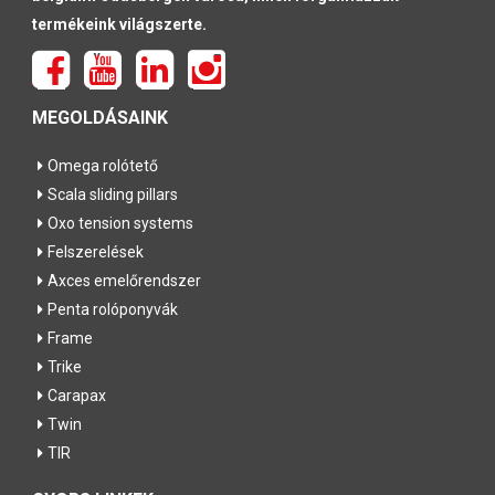
termékeink világszerte.
MEGOLDÁSAINK
Omega rolótető
Scala sliding pillars
Oxo tension systems
Felszerelések
Axces emelőrendszer
Penta rolóponyvák
Frame
Trike
Carapax
Twin
TIR