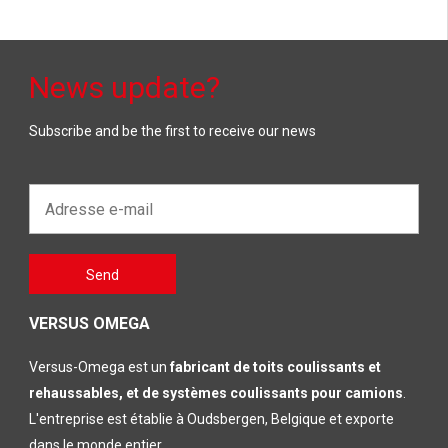
News update?
Subscribe and be the first to receive our news
Adresse
e-
mail*
Gelieve
Send
dit veld
leeg te
laten
VERSUS OMEGA
Versus-Omega est un
fabricant de toits coulissants et
rehaussables, et de systèmes coulissants pour camions
.
L'entreprise est établie à Oudsbergen, Belgique et exporte
dans le monde entier.