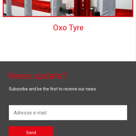
Oxo Tyre
News update?
Subscribe and be the first to receive our news
Adresse
e-
mail*
Gelieve
Send
dit veld