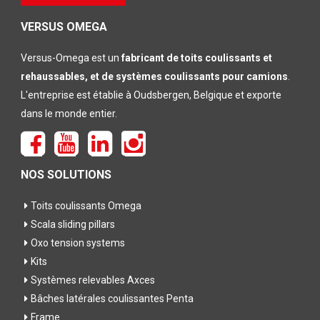
leeg te
laten
VERSUS OMEGA
Versus-Omega est un
fabricant de toits coulissants et
rehaussables, et de systèmes coulissants pour camions
.
L'entreprise est établie à Oudsbergen, Belgique et exporte
dans le monde entier.
NOS SOLUTIONS
Toits coulissants Omega
Scala sliding pillars
Oxo tension systems
Kits
Systèmes relevables Axces
Bâches latérales coulissantes Penta
Frame