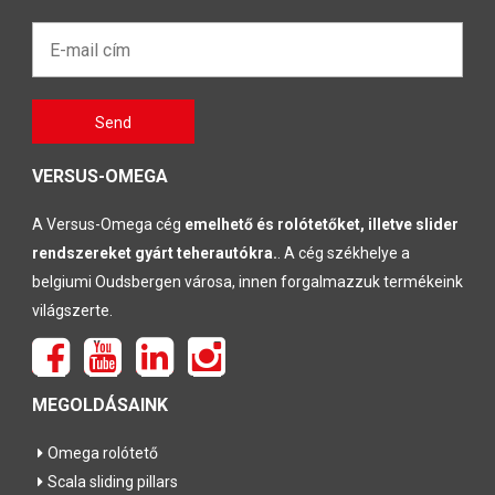
E-
mail
cím*
Gelieve
Send
dit veld
leeg te
laten
VERSUS-OMEGA
A Versus-Omega cég
emelhető és rolótetőket, illetve slider
rendszereket gyárt teherautókra.
. A cég székhelye a
belgiumi Oudsbergen városa, innen forgalmazzuk termékeink
világszerte.
MEGOLDÁSAINK
Omega rolótető
Scala sliding pillars