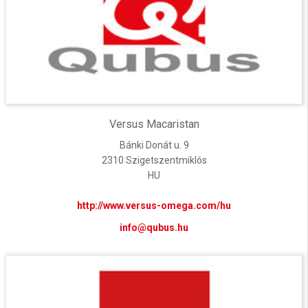
Versus Macaristan
Bánki Donát u. 9
2310 Szigetszentmiklós
HU
http://www.versus-omega.com/hu
info@qubus.hu