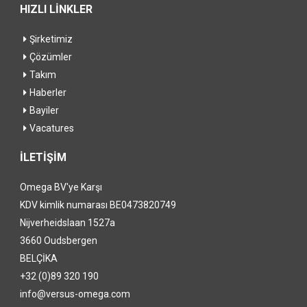
HIZLI LİNKLER
Şirketimiz
Çözümler
Takım
Haberler
Bayiler
Vacatures
İLETİŞİM
Omega BV'ye Karşı
KDV kimlik numarası BE0473820749
Nijverheidslaan 1527a
3660 Oudsbergen
BELÇİKA
+32 (0)89 320 190
info@versus-omega.com