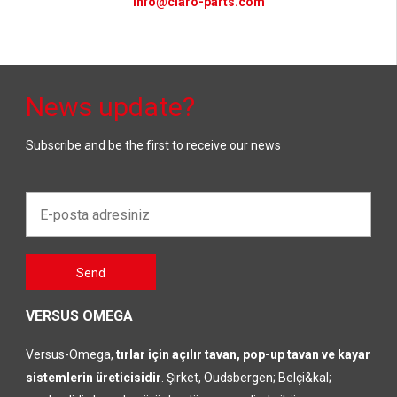
info@claro-parts.com
News update?
Subscribe and be the first to receive our news
E-
posta
adresiniz*
Gelieve
Send
dit veld
leeg te
laten
VERSUS OMEGA
Versus-Omega,
tırlar için açılır tavan, pop-up tavan ve kayar
sistemlerin üreticisidir
. Şirket, Oudsbergen; Belçi&kal;