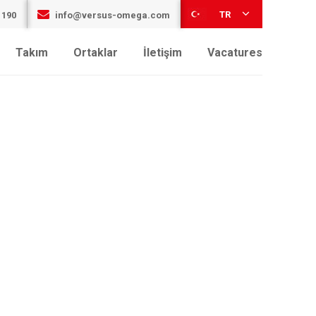
TR
 190
info@versus-omega.com
Takım
Ortaklar
İletişim
Vacatures