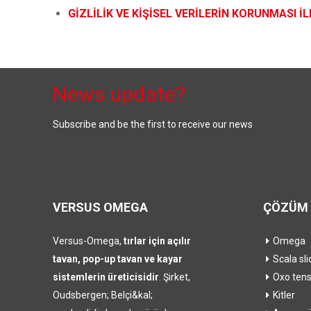
GİZLİLİK VE KİŞİSEL VERİLERİN KORUNMASI İL
News update?
Subscribe and be the first to receive our news
VERSUS OMEGA
ÇÖZÜM 
Versus-Omega,
tırlar için açılır
Omega
tavan, pop-up tavan ve kayar
Scala sli
sistemlerin üreticisidir
. Şirket,
Oxo ten
Oudsbergen; Belçi&kal;
Kitler