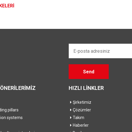
KELERİ
E-
posta
adresiniz*
Gelieve
Send
dit veld
leeg te
laten
ÖNERİLERİMİZ
HIZLI LİNKLER
Şirketimiz
ding pillars
Çözümler
sion systems
Takım
Haberler