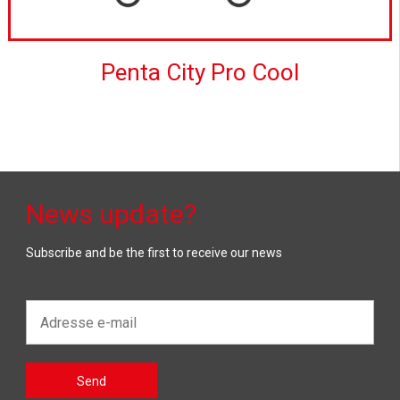
Penta City Pro Cool
News update?
Subscribe and be the first to receive our news
Adresse
e-
mail*
Gelieve
Send
dit veld