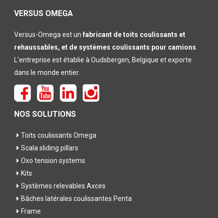
leeg te
laten
VERSUS OMEGA
Versus-Omega est un
fabricant de toits coulissants et
rehaussables, et de systèmes coulissants pour camions
.
L'entreprise est établie à Oudsbergen, Belgique et exporte
dans le monde entier.
NOS SOLUTIONS
Toits coulissants Omega
Scala sliding pillars
Oxo tension systems
Kits
Systèmes relevables Axces
Bâches latérales coulissantes Penta
Frame