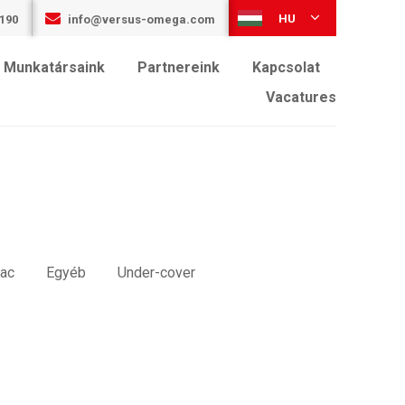
HU
 190
info@versus-omega.com
Munkatársaink
Partnereink
Kapcsolat
Vacatures
iac
Egyéb
Under-cover