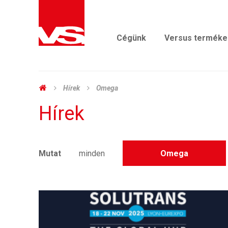
Cégünk
Versus terméke
Hírek
Omega
Hírek
Mutat
minden
Omega