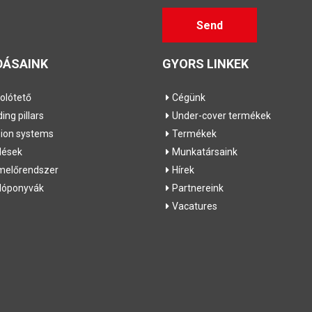
Gelieve
Send
dit veld
leeg te
laten
ÁSAINK
GYORS LINKEK
olótető
Cégünk
ding pillars
Under-cover termékek
sion systems
Termékek
lések
Munkatársaink
melőrendszer
Hírek
olóponyvák
Partnereink
Vacatures