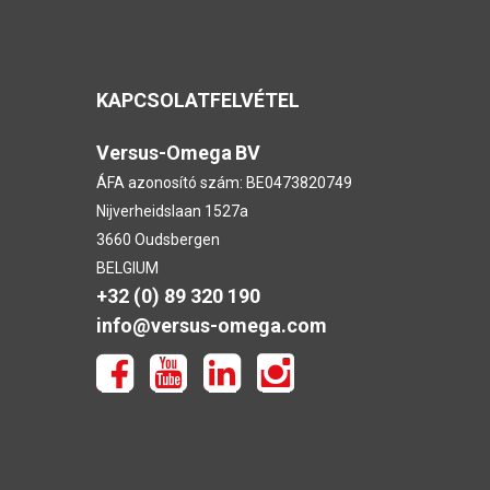
KAPCSOLATFELVÉTEL
Versus-Omega
BV
ÁFA azonosító szám: BE0473820749
Nijverheidslaan 1527a
3660 Oudsbergen
BELGIUM
+32 (0) 89 320 190
info@versus-omega.com