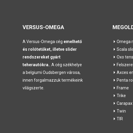
VERSUS-OMEGA
MEGOLD
A Versus-Omega cég
emelhető
Omega r
és rolótetőket, illetve slider
Scala sli
rendszereket gyárt
Oxo ten
teherautókra.
. A cég székhelye
Felszere
a belgiumi Oudsbergen városa,
Axces e
innen forgalmazzuk termékeink
Penta r
világszerte.
Frame
Trike
Carapax
Twin
TIR