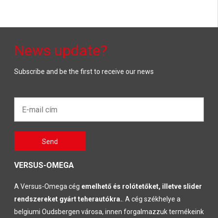
News update?
Subscribe and be the first to receive our news
E-
mail
cím*
Gelieve
Send
dit veld
leeg te
laten
VERSUS-OMEGA
A Versus-Omega cég
emelhető és rolótetőket, illetve slider
rendszereket gyárt teherautókra.
. A cég székhelye a
belgiumi Oudsbergen városa, innen forgalmazzuk termékeink