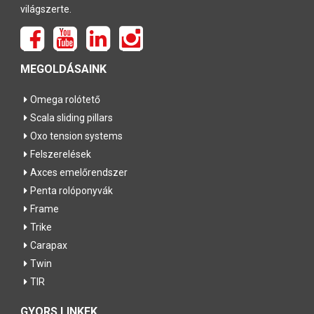
világszerte.
MEGOLDÁSAINK
Omega rolótető
Scala sliding pillars
Oxo tension systems
Felszerelések
Axces emelőrendszer
Penta rolóponyvák
Frame
Trike
Carapax
Twin
TIR
GYORS LINKEK