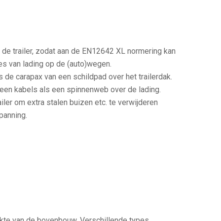
de trailer, zodat aan de EN12642 XL normering kan
s van lading op de (auto)wegen.
de carapax van een schildpad over het trailerdak.
n geen kabels als een spinnenweb over de lading.
iler om extra stalen buizen etc. te verwijderen
spanning.
erkte van de bovenbouw. Verschillende types