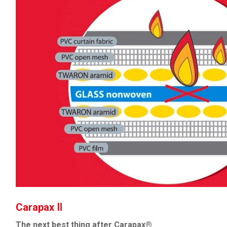
Carapax Ⅱ
The next best thing after Carapax®