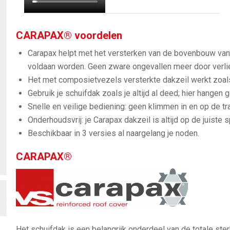
CARAPAX® voordelen
Carapax helpt met het versterken van de bovenbouw van 
voldaan worden. Geen zware ongevallen meer door verlie
Het met composietvezels versterkte dakzeil werkt zoals 
Gebruik je schuifdak zoals je altijd al deed; hier hange
Snelle en veilige bediening: geen klimmen in en op de tra
Onderhoudsvrij: je Carapax dakzeil is altijd op de juiste 
Beschikbaar in 3 versies al naargelang je noden.
CARAPAX®
Het schuifdak is een belangrijk onderdeel van de totale st