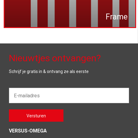
Frame
Nieuwtjes ontvangen?
Schrijf je gratis in & ontvang ze als eerste
E-
mailadres*
Gelieve
Versturen
dit veld
leeg te
laten
VERSUS-OMEGA