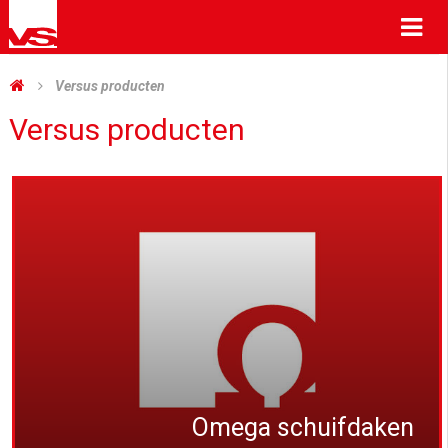
Me
Versus producten
Versus producten
Omega schuifdaken