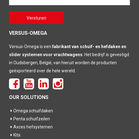
Gelieve
Versturen
dit veld
leeg te
laten
VERSUS-OMEGA
Versus-Omega is een
fabrikant van schuif- en hefdaken en
slider systemen voor vrachtwagens
. Het bedrijf is gevestigd
in Oudsbergen, België, van hieruit worden de producten
geëxporteerd over de hele wereld.
OUR SOLUTIONS
Omega schuifdaken
Penta schuifzeilen
Axces hefsystemen
Kits