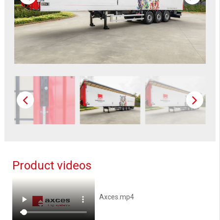
Product videos
Axces.mp4