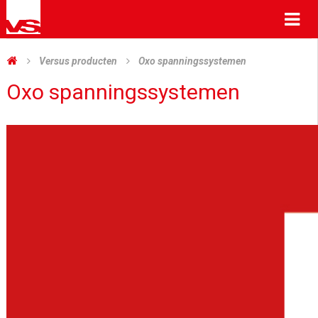
Me
Versus producten
Oxo spanningssystemen
Oxo spanningssystemen