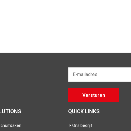
E-
mailadres*
Gelieve
Versturen
dit veld
leeg te
laten
LUTIONS
QUICK LINKS
chuifdaken
Ons bedrijf