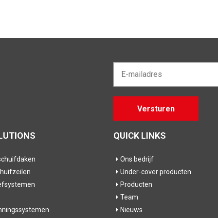
E-
mailadres*
Gelieve
Versturen
dit veld
leeg te
laten
LUTIONS
QUICK LINKS
chuifdaken
Ons bedrijf
huifzeilen
Under-cover producten
efsystemen
Producten
Team
nningssystemen
Nieuws